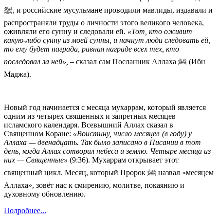
ﷺ, и российские мусульмане проводили мавлиды, издавали и
распространяли труды о личности этого великого человека,
оживляли его сунну и следовали ей.
«Тот, кто оживит
какую-либо сунну из моей сунны, и начнут люди следовать ей,
то ему будет награда, равная награде всех тех, кто
последовал за ней»,
– сказал сам Посланник Аллаха ﷺ (Ибн
Маджа).
Новый год начинается с месяца мухаррам, который является
одним из четырех священных и запретных месяцев
исламского календаря. Всевышний Аллах сказал в
Священном Коране:
«Воистину, число месяцев (в году) у
Аллаха — двенадцать. Так было записано в Писании в тот
день, когда Аллах сотворил небеса и землю. Четыре месяца из
них — Священные»
(9:36). Мухаррам открывает этот
священный цикл. Месяц, который Пророк ﷺ назвал «месяцем
Аллаха», зовёт нас к смирению, молитве, покаянию и
духовному обновлению.
Подробнее...