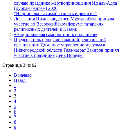
случаю праздника жертвоприношения Ид аль-Адха
(Курбан-байрам) 2026
“Национальная самобытность и религия”
Делегация Нижегородского Мухтасибата приняла
участие во Всероссийском форуме татарских
религиозных деятелей в Казани
«Национальная самобытность и религия»
Председатель централизованной религиозной
организации Духовное управление мусульман
Нижегородской области Гаяз-хазрат Закиров принял
участие в празднике День Победы.
Страница 3 из 92
В начало
Назад
1
2
3
4
5
6
7
8
9