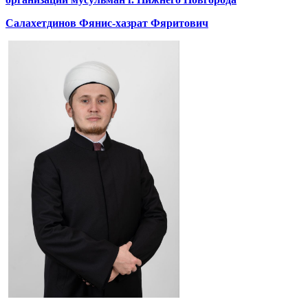
Салахетдинов Фянис-хазрат Фяритович