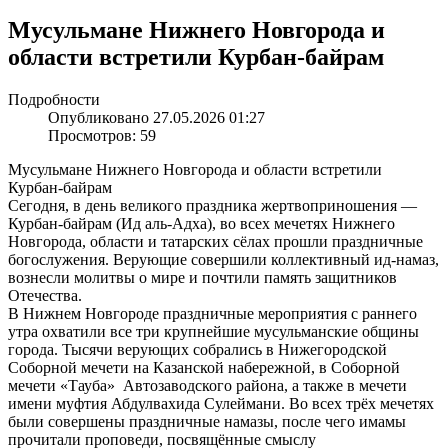
Мусульмане Нижнего Новгорода и
области встретили Курбан-байрам
Подробности
Опубликовано 27.05.2026 01:27
Просмотров: 59
Мусульмане Нижнего Новгорода и области встретили
Курбан-байрам
Сегодня, в день великого праздника жертвоприношения —
Курбан-байрам (Ид аль-Адха), во всех мечетях Нижнего
Новгорода, области и татарских сёлах прошли праздничные
богослужения. Верующие совершили коллективный ид-намаз,
вознесли молитвы о мире и почтили память защитников
Отечества.
В Нижнем Новгороде праздничные мероприятия с раннего
утра охватили все три крупнейшие мусульманские общины
города. Тысячи верующих собрались в Нижегородской
Соборной мечети на Казанской набережной, в Соборной
мечети «Тауба» Автозаводского района, а также в мечети
имени муфтия Абдулвахида Сулеймани. Во всех трёх мечетях
были совершены праздничные намазы, после чего имамы
прочитали проповеди, посвящённые смыслу