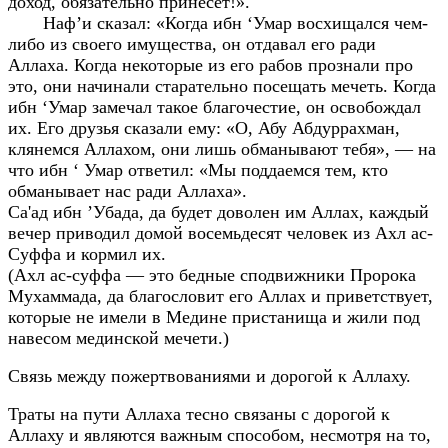
доход, обязательно принесёт!».
Наф’и сказал: «Когда ибн ‘Умар восхищался чем-
либо из своего имущества, он отдавал его ради
Аллаха. Когда некоторые из его рабов прознали про
это, они начинали старательно посещать мечеть. Когда
ибн ‘Умар замечал такое благочестие, он освобождал
их. Его друзья сказали ему: «О, Абу Абдуррахман,
клянемся Аллахом, они лишь обманывают тебя», — на
что ибн ‘ Умар ответил: «Мы поддаемся тем, кто
обманывает нас ради Аллаха».
Са'ад ибн ’Убада, да будет доволен им Аллах, каждый
вечер приводил домой восемьдесят человек из Ахл ас-
Суффа и кормил их.
(Ахл ас-суффа — это бедные сподвижники Пророка
Мухаммада, да благословит его Аллах и приветствует,
которые не имели в Медине пристанища и жили под
навесом мединской мечети.)
Связь между пожертвованиями и дорогой к Аллаху.
Траты на пути Аллаха тесно связаны с дорогой к
Аллаху и являются важным способом, несмотря на то,