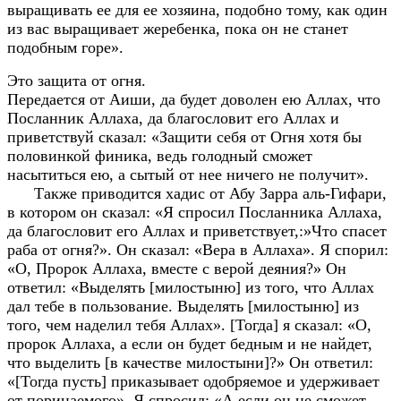
выращивать ее для ее хозяина, подобно тому, как один
из вас выращивает жеребенка, пока он не станет
подобным горе».
Это защита от огня.
Передается от Аиши, да будет доволен ею Аллах, что
Посланник Аллаха, да благословит его Аллах и
приветствуй сказал: «Защити себя от Огня хотя бы
половинкой финика, ведь голодный сможет
насытиться ею, а сытый от нее ничего не получит».
Также приводится хадис от Абу Зарра аль-Гифари,
в котором он сказал: «Я спросил Посланника Аллаха,
да благословит его Аллах и приветствует,:»Что спасет
раба от огня?». Он сказал: «Вера в Аллаха». Я спорил:
«О, Пророк Аллаха, вместе с верой деяния?» Он
ответил: «Выделять [милостыню] из того, что Аллах
дал тебе в пользование. Выделять [милостыню] из
того, чем наделил тебя Аллах». [Тогда] я сказал: «О,
пророк Аллаха, а если он будет бедным и не найдет,
что выделить [в качестве милостыни]?» Он ответил:
«[Тогда пусть] приказывает одобряемое и удерживает
от порицаемого». Я спросил: «А если он не сможет