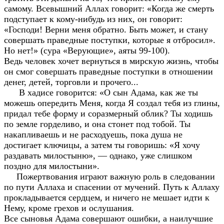
самому. Всевышний Аллах говорит: «Когда же смерть
подступает к кому-нибудь из них, он говорит:
«Господи! Верни меня обратно. Быть может, и стану
совершать праведные поступки, которые я отбросил».
Но нет!» (сура «Верующие», аяты 99-100).
Ведь человек хочет вернуться в мирскую жизнь, чтобы
он смог совершать праведные поступки в отношении
денег, детей, торговли и прочего...
В хадисе говорится: «О сын Адама, как же ты
можешь опередить Меня, когда Я создал тебя из глины,
придал тебе форму и соразмерный облик? Ты ходишь
по земле горделиво, и она стонет под тобой. Ты
накапливаешь и не расходуешь, пока душа не
достигает ключицы, а затем ты говоришь: «Я хочу
раздавать милостыню», — однако, уже слишком
поздно для милостыни».
Пожертвования играют важную роль в следовании
по пути Аллаха и спасении от мучений. Путь к Аллаху
прокладывается сердцем, и ничего не мешает идти к
Нему, кроме грехов и ослушания.
Все сыновья Адама совершают ошибки, а наилучшие