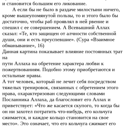
и становится большим его ликование.
А если бы не было в раздаче милостыни ничего,
кроме вышеупомянутой пользы, то и этого было бы
достаточно, чтобы раб проявлял в ней рвение и
спешил с ее совершением. А Всевышний Аллах
сказал: «Те, кто защищен от алчности собственной
души, они и есть преуспевшие». (Сура «Взаимное
обманывание», 16)
Данная картина показывает влияние постоянных трат
на
пути Аллаха на обретение характера любви к
пожертвованиям. Подобно этому приобретаются и
остальные нравы.
А тот человек, который не лечит себя посредством
тяжелых тренировок, связанных с обретением этого
нрава, охарактеризован следующими словами
Посланника Аллаха, да благословит его Аллах и
приветствует: «Что же касается скупого, то когда бы
он ни захотел потратить что-нибудь, его кольчуга
сжимается, и каждое кольцо становится на свое
место». Это означает, что его кольчуга сжимает его