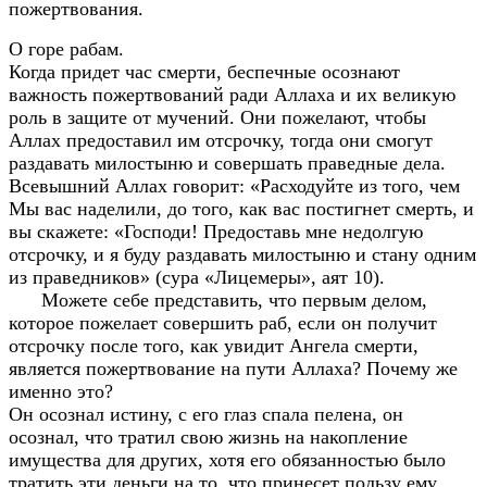
пожертвования.
О горе рабам.
Когда придет час смерти, беспечные осознают
важность пожертвований ради Аллаха и их великую
роль в защите от мучений. Они пожелают, чтобы
Аллах предоставил им отсрочку, тогда они смогут
раздавать милостыню и совершать праведные дела.
Всевышний Аллах говорит: «Расходуйте из того, чем
Мы вас наделили, до того, как вас постигнет смерть, и
вы скажете: «Господи! Предоставь мне недолгую
отсрочку, и я буду раздавать милостыню и стану одним
из праведников» (сура «Лицемеры», аят 10).
Можете себе представить, что первым делом,
которое пожелает совершить раб, если он получит
отсрочку после того, как увидит Ангела смерти,
является пожертвование на пути Аллаха? Почему же
именно это?
Он осознал истину, с его глаз спала пелена, он
осознал, что тратил свою жизнь на накопление
имущества для других, хотя его обязанностью было
тратить эти деньги на то, что принесет пользу ему