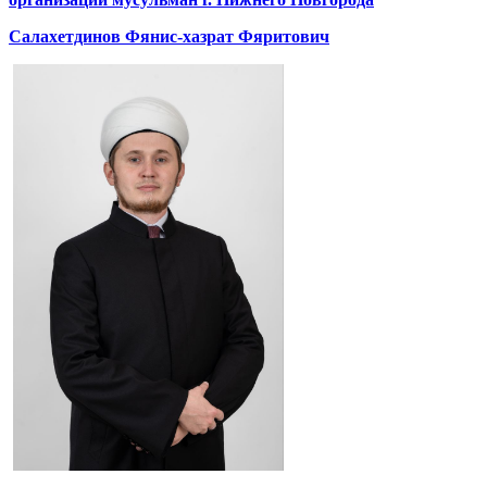
Салахетдинов Фянис-хазрат Фяритович