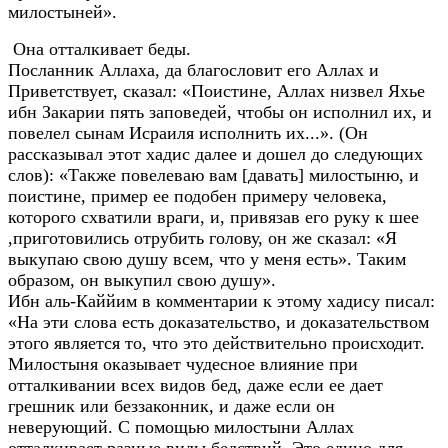
милостыней».
Она отталкивает беды.
Посланник Аллаха, да благословит его Аллах и
Приветствует, сказал: «Поистине, Аллах низвел Яхье
ибн Закарии пять заповедей, чтобы он исполнил их, и
повелел сынам Исраиля исполнить их...». (Он
рассказывал этот хадис далее и дошел до следующих
слов): «Также повелеваю вам [давать] милостыню, и
поистине, пример ее подобен примеру человека,
которого схватили враги, и, привязав его руку к шее
,приготовились отрубить голову, он же сказал: «Я
выкупаю свою душу всем, что у меня есть». Таким
образом, он выкупил свою душу».
Ибн аль-Каййим в комментарии к этому хадису писал:
«На эти слова есть доказательство, и доказательством
этого является то, что это действительно происходит.
Милостыня оказывает чудесное влияние при
отталкивании всех видов бед, даже если ее дает
грешник или беззаконник, и даже если он
неверующий. С помощью милостыни Аллах