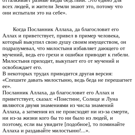
отталкивает разные виды бедствий. Это едино для
всех людей, и жители Земли знают это, потому что
они испытали это на себе».
Когда Посланник Аллаха, да благословит его
Аллах и приветствует, привел в пример человека,
который выкупил свою душу своим имуществом, он
подразумевал, что милостыня избавляет дающего от
мучений, ведь его грехи и ошибки приводят к гибели.
Милостыня приходит, выкупает его от мучений и
освобождает его.
В некоторых трудах приводится другая версия:
«Спешите давать милостыню, ведь беда не перешагнет
ее».
Посланник Аллаха, да благословит его Аллах и
приветствует, сказал: «Поистине, Солнце и Луна
являются двумя знамениями из числа знамений
Аллаха, а затмения их не происходят ни из-за смерти,
ни из-за жизни кого бы то ни было из людей, и
поэтому, если вы увидите [подобное], то поминайте
Аллаха и раздавайте милостыню!...».