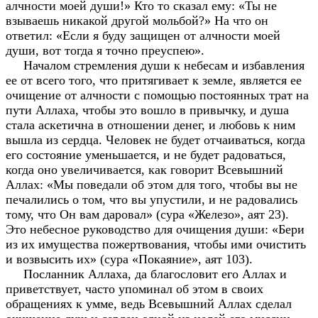
алчности моей души!» Кто то сказал ему: «Ты не
взываешь никакой другой мольбой?» На что он
ответил: «Если я буду защищен от алчности моей
души, вот тогда я точно преуспею».
Началом стремления души к небесам и избавления
ее от всего того, что притягивает к земле, является ее
очищение от алчности с помощью постоянных трат на
пути Аллаха, чтобы это вошло в привычку, и душа
стала аскетична в отношении денег, и любовь к ним
вышла из сердца. Человек не будет отчаиваться, когда
его состояние уменьшается, и не будет радоваться,
когда оно увеличивается, как говорит Всевышний
Аллах: «Мы поведали об этом для того, чтобы вы не
печалились о том, что вы упустили, и не радовались
тому, что Он вам даровал» (сура «Железо», аят 23).
Это небесное руководство для очищения души: «Бери
из их имущества пожертвования, чтобы ими очистить
и возвысить их» (сура «Покаяние», аят 103).
Посланник Аллаха, да благословит его Аллах и
приветствует, часто упоминал об этом в своих
обращениях к умме, ведь Всевышний Аллах сделал