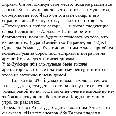
дирхам. Он не покинул свое место, пока не раздал все
деньги. Если ему нравилось что-то из его имущества,
он жертвовал его. Часто он отдавал сахар, и его
спрашивали: «К чему это?», — на что он отвечал.
«Потому что я люблю сахар», — и читал следующие
слова Всевышнего Аллаха: «Вы не обретете
благочестия, пока не будете расходовать из того, что
вы люби¬те» (сура «Семейство Имрана», аят 92)».1
Однажды Усман, да будет доволен им Аллах, приобрел
колодец Рума за сорок тысяч дирхам и потратил на
армию Ислама десять тысяч дирхам.
У аз-Зубейра ибн аль-Аувама была тысяча
арендаторов, которые платили ему ренту, и ничто из
этого не заходило к нему домой.
Тальха ибн Убейдуллах продал землю за семьсот
тысяч, однако, эти деньги оставались у него в течение
только одной ночи, тогда он спал очень неспокойно из-
за боязни искушения богатством. Когда наступило
утро, он раздал их.
Передается от Анаса, да будет доволен им Аллах, что
он сказал. «Из всех ансаров Абу Тальха владел в