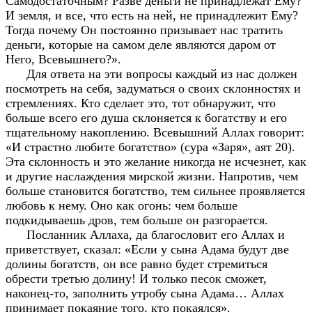
Самодостаточным? Разве деньги не принадлежат Ему?
И земля, и все, что есть на ней, не принадлежит Ему?
Тогда почему Он постоянно призывает нас тратить
деньги, которые на самом деле являются даром от
Него, Всевышнего?».
Для ответа на эти вопросы каждый из нас должен
посмотреть на себя, задуматься о своих склонностях и
стремлениях. Кто сделает это, тот обнаружит, что
больше всего его душа склоняется к богатству и его
тщательному накоплению. Всевышний Аллах говорит:
«И страстно любите богатство» (сура «Заря», аят 20).
Эта склонность и это желание никогда не исчезнет, как
и другие наслаждения мирской жизни. Напротив, чем
больше становится богатство, тем сильнее проявляется
любовь к нему. Оно как огонь: чем больше
подкидываешь дров, тем больше он разгорается.
Посланник Аллаха, да благословит его Аллах и
приветствует, сказал: «Если у сына Адама будут две
долины богатств, он все равно будет стремиться
обрести третью долину! И только песок сможет,
наконец-то, заполнить утробу сына Адама… Аллах
принимает покаяние того, кто покаялся».