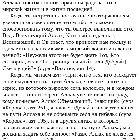
Аллаха, постоянно повторяя о награде за это в
мирской жизни и в жизни последней.
Когда ты встретишь постоянные повторяющиеся
указания за совершение чего-либо, это может
способствовать тому, что ты быстрее выполнишь это.
Ведь Всемогущий Аллах, Который создал нас,
Всезнающий, и Он знает, что принесет нам пользу и
сделает нас счастливыми в мирской жизни и в жизни
вечной: «Неужели этого не будет знать Тот, Кто
сотворил, если Он Проницательный [или Добрый],
Све¬дущий?» (сура «Власть», аят 14).
Когда мы читаем аят: «Притчей о тех, кто расходует
свое имущество на пути Аллаха, является притча о
зерне, из которого выросло семь колосьев, и в каждом
колосе — по сто зерен. Аллах увеличивает награду,
кому пожелает. Аллах Объемлющий, Знающий» (сура
«Корова», аят 261), а также: «Делайте пожертвования
на пути Аллаха и не обрекайте себя на гибель» (сура
«Корова», аят 195), и в других аятах, в которых
рассказывается о важности трат на пути Аллаха, мы
должны задать себе вопрос: «Разве Аллах не является