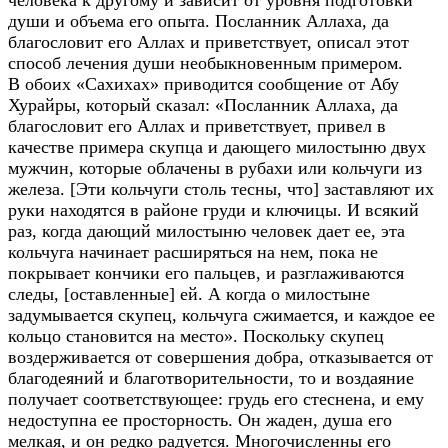
человека к другому и зависит от уровня подготовки
души и объема его опыта. Посланник Аллаха, да
благословит его Аллах и приветствует, описал этот
способ лечения души необыкновенным примером.
В обоих «Сахихах» приводится сообщение от Абу
Хурайры, который сказал: «Посланник Аллаха, да
благословит его Аллах и приветствует, привел в
качестве примера скупца и дающего милостыню двух
мужчин, которые облачены в рубахи или кольчуги из
железа. [Эти кольчуги столь тесны, что] заставляют их
руки находятся в районе груди и ключицы. И всякий
раз, когда дающий милостыню человек дает ее, эта
кольчуга начинает расширяться на нем, пока не
покрывает кончики его пальцев, и разглаживаются
следы, [оставленные] ей. А когда о милостыне
задумывается скупец, кольчуга сжимается, и каждое ее
кольцо становится на место». Поскольку скупец
воздерживается от совершения добра, отказывается от
благодеяний и благотворительности, то и воздаяние
получает соответствующее: грудь его стеснена, и ему
недоступна ее просторность. Он жаден, душа его
мелкая, и он редко радуется. Многочисленны его