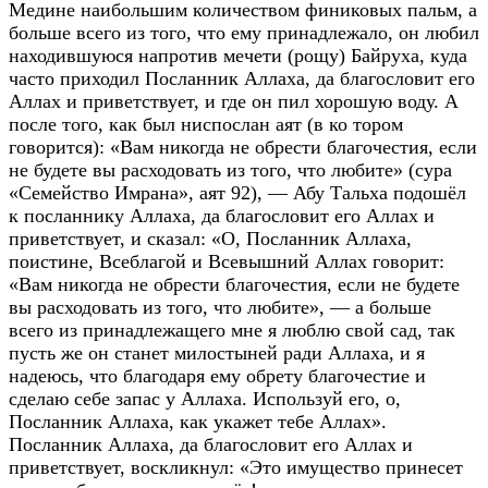
Медине наибольшим количеством финиковых пальм, а
больше всего из того, что ему принадлежало, он любил
находившуюся напротив мечети (рощу) Байруха, куда
часто приходил Посланник Аллаха, да благословит его
Аллах и приветствует, и где он пил хорошую воду. А
после того, как был ниспослан аят (в ко тором
говорится): «Вам никогда не обрести благочестия, если
не будете вы расходовать из того, что любите» (сура
«Семейство Имрана», аят 92), — Абу Тальха подошёл
к посланнику Аллаха, да благословит его Аллах и
приветствует, и сказал: «О, Посланник Аллаха,
поистине, Всеблагой и Всевышний Аллах говорит:
«Вам никогда не обрести благочестия, если не будете
вы расходовать из того, что любите», — а больше
всего из принадлежащего мне я люблю свой сад, так
пусть же он станет милостыней ради Аллаха, и я
надеюсь, что благодаря ему обрету благочестие и
сделаю себе запас у Аллаха. Используй его, о,
Посланник Аллаха, как укажет тебе Аллах».
Посланник Аллаха, да благословит его Аллах и
приветствует, воскликнул: «Это имущество принесет