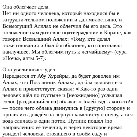
Она облегчает дела.
Нет ни одного человека, который находился бы в
затрудни-тельном положении и дал милостыню, и
Всемогущий Алллах не облегчил бы его дела. Это
положение находит свое подтверждение в Коране, как
говорит Всевышний Аллах: «Тому, кто делал
пожертвования и был богобоязнен, кто признавал
наилучшее, Мы облегчим путь к легчайшему» (сура
«Ночь», аяты 5-7).
Она увеличивает удел.
Передается от Абу Хурейры, да будет доволен им
Аллах, что Посланник Аллаха, да благословит его
Аллах и приветствует, сказал: «[Как-то раз один]
человек шёл по пустыне и [неожиданно] услышал
голос [раздавшийся из] облака: «Полей сад такого-то!»
— после чего облака двинулись в [другую] сторону и
пролились дождём на чёрную каменистую почву, а вся
вода слилась в один поток. Путник пошел [по
направлению её течения, и через некоторое время
увидел] человека, стоявшего в своём саду и