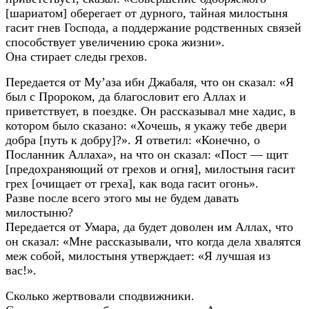
[шариатом] оберегает от дурного, тайная милостыня
гасит гнев Господа, а поддержание родственных связей
способствует увеличению срока жизни».
Она стирает следы грехов.
Передается от Му’аза ибн Джабаля, что он сказал: «Я
был с Пророком, да благословит его Аллах и
приветствует, в поездке. Он рассказывал мне хадис, в
котором было сказано: «Хочешь, я укажу тебе двери
добра [путь к добру]?». Я ответил: «Конечно, о
Посланник Аллаха», на что он сказал: «Пост — щит
[предохраняющий от грехов и огня], милостыня гасит
грех [очищает от греха], как вода гасит огонь».
Разве после всего этого мы не будем давать
милостыню?
Передается от Умара, да будет доволен им Аллах, что
он сказал: «Мне рассказывали, что когда дела хвалятся
меж собой, милостыня утверждает: «Я лучшая из
вас!».
Сколько жертвовали сподвижники.