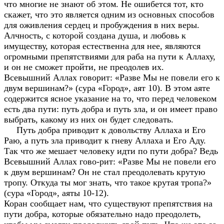
что многие не знают об этом. Не ошибется тот, кто
скажет, что это является одним из основных способов
для оживления сердец и пробуждения в них веры.
Алчность, с которой создана душа, и любовь к
имуществу, которая естественна для нее, являются
огромными препятствиями для раба на пути к Аллаху,
и он не сможет пройти, не преодолев их.
Всевышний Аллах говорит: «Разве Мы не повели его к
двум вершинам?» (сура «Город», аят 10). В этом аяте
содержится ясное указание на то, что перед человеком
есть два пути: путь добра и путь зла, и он имеет право
выбрать, какому из них он будет следовать.
Путь добра приводит к довольству Аллаха и Его
Раю, а путь зла приводит к гневу Аллаха и Его Аду.
Так что же мешает человеку идти по пути добра? Ведь
Всевышний Аллах гово-рит: «Разве Мы не повели его
к двум вершинам? Он не стал преодолевать крутую
тропу. Откуда ты мог знать, что такое крутая тропа?»
(сура «Город», аяты 10-12).
Коран сообщает нам, что существуют препятствия на
пути добра, которые обязательно надо преодолеть,