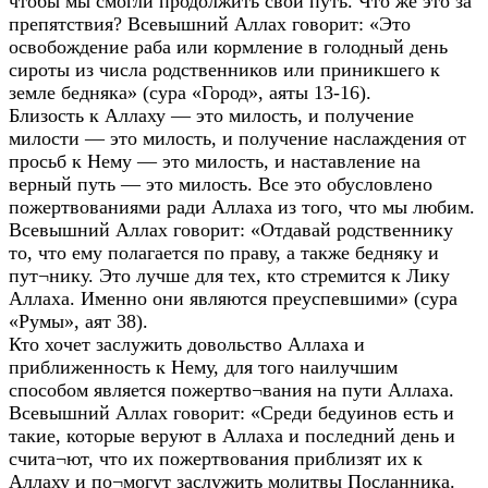
чтобы мы смогли продолжить свой путь. Что же это за
препятствия? Всевышний Аллах говорит: «Это
освобождение раба или кормление в голодный день
сироты из числа родственников или приникшего к
земле бедняка» (сура «Город», аяты 13-16).
Близость к Аллаху — это милость, и получение
милости — это милость, и получение наслаждения от
просьб к Нему — это милость, и наставление на
верный путь — это милость. Все это обусловлено
пожертвованиями ради Аллаха из того, что мы любим.
Всевышний Аллах говорит: «Отдавай родственнику
то, что ему полагается по праву, а также бедняку и
пут¬нику. Это лучше для тех, кто стремится к Лику
Аллаха. Именно они являются преуспевшими» (сура
«Румы», аят 38).
Кто хочет заслужить довольство Аллаха и
приближенность к Нему, для того наилучшим
способом является пожертво¬вания на пути Аллаха.
Всевышний Аллах говорит: «Среди бедуинов есть и
такие, которые веруют в Аллаха и последний день и
счита¬ют, что их пожертвования приблизят их к
Аллаху и по¬могут заслужить молитвы Посланника.