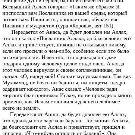
очищение душ и сердец одной из целей его миссии.
Всевышний Аллах говорит: «Таким же образом Я
ниспослал вам Посланника из вашей среды, который
читает вам. Наши аяты, очищает вас, обучает вас
Писанию и мудрости» (сура «Корова», аят 151).
Передается от Анаса, да будет доволен им Аллах,
что он сказал: «Посланник Аллаха, да благословит его
Аллах и приветствует, никогда не отказывал никому,
если его просили о чем-либо, особенно если это было
во имя религии. Известно, что однажды он даже
подарил одному человеку целое стадо овец. А когда
этот человек вернулся к своим соплеменникам, он
сказал: «О, народ мой! Станьте мусульманами. Так как
Мухаммад, не боясь ни бедноты, ни нищеты, щедро
одаривает каждого». Анас сказал: «Человек ради
мирских благ принимал Ислам, но не проходило много
времени, как Ислам становился для него любимее
всего на земле».
Передается от Аиши, да будет доволен ею Аллах,
что однажды они зарезали барана. Посланник Аллаха,
да благословит его Аллах и приветствует, пришел и
спросил: «Что-нибудь осталось от барана?». Она