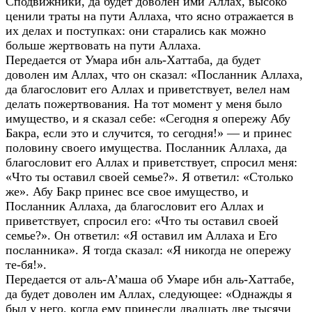
Сподвижники, да будет доволен ими Аллах, высоко
ценили траты на пути Аллаха, что ясно отражается в
их делах и поступках: они старались как можно
больше жертвовать на пути Аллаха.
Передается от Умара ибн аль-Хаттаба, да будет
доволен им Аллах, что он сказал: «Посланник Аллаха,
да благословит его Аллах и приветствует, велел нам
делать пожертвования. На тот момент у меня было
имущество, и я сказал себе: «Сегодня я опережу Абу
Бакра, если это и случится, то сегодня!» — и принес
половину своего имущества. Посланник Аллаха, да
благословит его Аллах и приветствует, спросил меня:
«Что ты оставил своей семье?». Я ответил: «Столько
же». Абу Бакр принес все свое имущество, и
Посланник Аллаха, да благословит его Аллах и
приветствует, спросил его: «Что ты оставил своей
семье?». Он ответил: «Я оставил им Аллаха и Его
посланника». Я тогда сказал: «Я никогда не опережу
те-бя!».
Передается от аль-А’маша об Умаре ибн аль-Хаттабе,
да будет доволен им Аллах, следующее: «Однажды я
был у него, когда ему принесли двадцать две тысячи