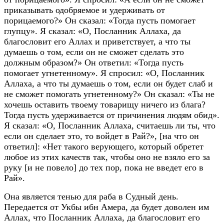
приказывать одобряемое и удерживать от
порицаемого?» Он сказал: «Тогда пусть помогает
глупцу». Я сказал: «О, Посланник Аллаха, да
благословит его Аллах и приветствует, а что ты
думаешь о том, если он не сможет сделать это
должным образом?» Он ответил: «Тогда пусть
помогает угнетенному». Я спросил: «О, Посланник
Аллаха, а что ты думаешь о том, если он будет слаб и
не сможет помогать угнетенному?» Он сказал: «Ты не
хочешь оставить твоему товарищу ничего из блага?
Тогда пусть удерживается от причинения людям обид».
Я сказал: «О, Посланник Аллаха, считаешь ли ты, что
если он сделает это, то войдет в Рай?», [на что он
ответил]: «Нет такого верующего, который обретет
любое из этих качеств так, чтобы оно не взяло его за
руку [и не повело] до тех пор, пока не введет его в
Рай».
Она является тенью для раба в Судный день.
Передается от Укбы ибн Амера, да будет доволен им
Аллах, что Посланник Аллаха, да благословит его