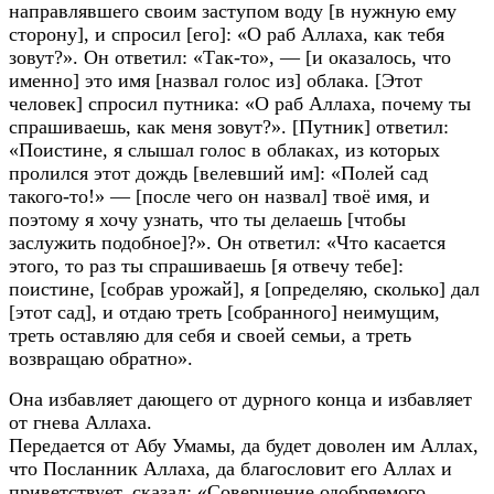
направлявшего своим заступом воду [в нужную ему
сторону], и спросил [его]: «О раб Аллаха, как тебя
зовут?». Он ответил: «Так-то», — [и оказалось, что
именно] это имя [назвал голос из] облака. [Этот
человек] спросил путника: «О раб Аллаха, почему ты
спрашиваешь, как меня зовут?». [Путник] ответил:
«Поистине, я слышал голос в облаках, из которых
пролился этот дождь [велевший им]: «Полей сад
такого-то!» — [после чего он назвал] твоё имя, и
поэтому я хочу узнать, что ты делаешь [чтобы
заслужить подобное]?». Он ответил: «Что касается
этого, то раз ты спрашиваешь [я отвечу тебе]:
поистине, [собрав урожай], я [определяю, сколько] дал
[этот сад], и отдаю треть [собранного] неимущим,
треть оставляю для себя и своей семьи, а треть
возвращаю обратно».
Она избавляет дающего от дурного конца и избавляет
от гнева Аллаха.
Передается от Абу Умамы, да будет доволен им Аллах,
что Посланник Аллаха, да благословит его Аллах и
приветствует, сказал: «Совершение одобряемого