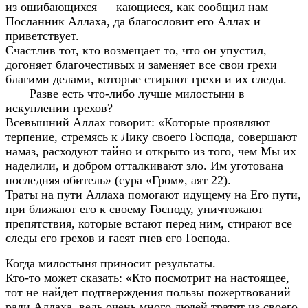
из ошибающихся — кающиеся, как сообщил нам
Посланник Аллаха, да благословит его Аллах и
приветствует.
Счастлив тот, кто возмещает то, что он упустил,
догоняет благочестивых и заменяет все свои грехи
благими делами, которые стирают грехи и их следы.
Разве есть что-либо лучше милостыни в
искуплении грехов?
Всевышний Аллах говорит: «Которые проявляют
терпение, стремясь к Лику своего Господа, совершают
намаз, расходуют тайно и открыто из того, чем Мы их
наделили, и добром отталкивают зло. Им уготована
последняя обитель» (сура «Гром», аят 22).
Траты на пути Аллаха помогают идущему на Его пути,
при ближают его к своему Господу, уничтожают
препятствия, которые встают перед ним, стирают все
следы его грехов и гасят гнев его Господа.
Когда милостыня приносит результаты.
Кто-то может сказать: «Кто посмотрит на настоящее,
тот не найдет подтверждения пользы пожертвований
ради Аллаха, ведь очень много людей тратят из своего