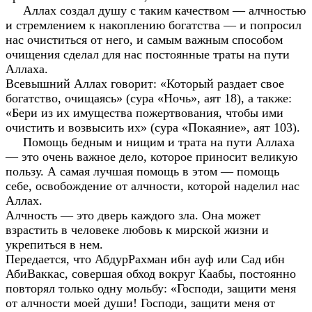
Аллах создал душу с таким качеством — алчностью
и стремлением к накоплению богатства — и попросил
нас очиститься от него, и самым важным способом
очищения сделал для нас постоянные траты на пути
Аллаха.
Всевышний Аллах говорит: «Который раздает свое
богатство, очищаясь» (сура «Ночь», аят 18), а также:
«Бери из их имущества пожертвования, чтобы ими
очистить и возвысить их» (сура «Покаяние», аят 103).
Помощь бедным и нищим и трата на пути Аллаха
— это очень важное дело, которое приносит великую
пользу. А самая лучшая помощь в этом — помощь
себе, освобождение от алчности, которой наделил нас
Аллах.
Алчность — это дверь каждого зла. Она может
взрастить в человеке любовь к мирской жизни и
укрепиться в нем.
Передается, что АбдурРахман ибн ауф или Сад ибн
АбиВаккас, совершая обход вокруг Каабы, постоянно
повторял только одну мольбу: «Господи, защити меня
от алчности моей души! Господи, защити меня от