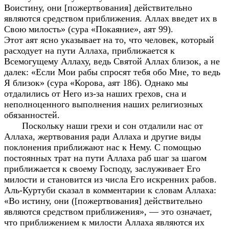
Воистину, они [пожертвования] действительно
являются средством приближения. Аллах введет их в
Свою милость» (сура «Покаяние», аят 99).
Этот аят ясно указывает на то, что человек, который
расходует на пути Аллаха, приближается к
Всемогущему Аллаху, ведь Святой Аллах близок, а не
далек: «Если Мои рабы спросят тебя обо Мне, то ведь
Я близок» (сура «Корова, аят 186). Однако мы
отдалились от Него из-за наших грехов, сна и
неполноценного выполнения наших религиозных
обязанностей.
Поскольку наши грехи и сон отдалили нас от
Аллаха, жертвования ради Аллаха и другие виды
поклонения приближают нас к Нему. С помощью
постоянных трат на пути Аллаха раб шаг за шагом
приближается к своему Господу, заслуживает Его
милости и становится из числа Его искренних рабов.
Аль-Куртуби сказал в комментарии к словам Аллаха:
«Во истину, они ([пожертвования] действительно
являются средством приближения», — это означает,
что приближением к милости Аллаха являются их