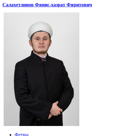
Салахетдинов Фянис-хазрат Фяритович
Фетвы